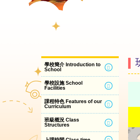
學校簡介 Introduction to
School
學校設施 School
Facilities
課程特色 Features of our
Curriculum
班級概況 Class
Structures
上課時間 Class time