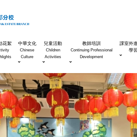
動花絮
中華文化
兒童活動
教師培訓
課室外
學
tivity
Chinese
Children
Continuing Professional
hlights
Culture
Activities
Development