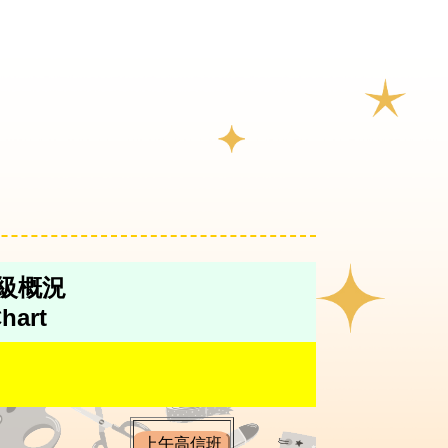
班級概況
hart
上午高信班